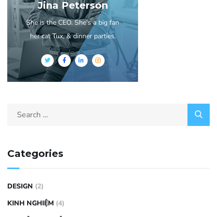
Jina Peterson
She is the CEO. She's a big fan
her cat Tux, & dinner parties.
Categories
DESIGN
(2)
KINH NGHIỆM
(4)