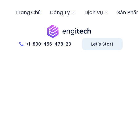
Trang Chủ
Công Ty
Dịch Vụ
Sản Ph
+1-800-456-478-23
Let’s Start